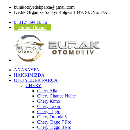
burakotoyedekparca@gmail.com
İvedik Organize Sanayi Bölgesi 1349. Sk .No: 2/A
0 (312) 394 16 86
Online Ödeme
ANASAYFA
HAKKIMIZDA
OTO YEDEK PARÇA
CHERY
Chery Alia
Chery Chance Niche
Chery Kimo
Chery Taxim
Chery Tiggo
Chery Omoda 5
Chery Tiggo 7 Pro
Chery Tiggo 8 Pro