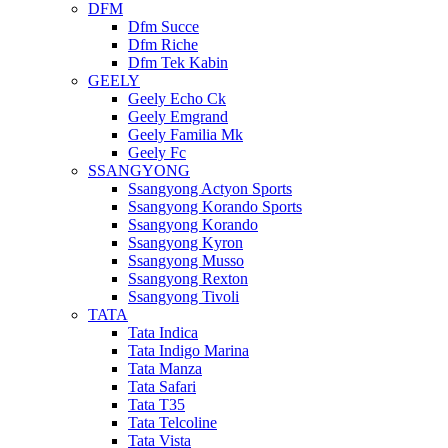
DFM
Dfm Succe
Dfm Riche
Dfm Tek Kabin
GEELY
Geely Echo Ck
Geely Emgrand
Geely Familia Mk
Geely Fc
SSANGYONG
Ssangyong Actyon Sports
Ssangyong Korando Sports
Ssangyong Korando
Ssangyong Kyron
Ssangyong Musso
Ssangyong Rexton
Ssangyong Tivoli
TATA
Tata Indica
Tata Indigo Marina
Tata Manza
Tata Safari
Tata T35
Tata Telcoline
Tata Vista