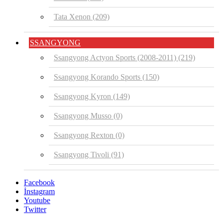
Tata Xenon
(209)
SSANGYONG
Ssangyong Actyon Sports (2008-2011)
(219)
Ssangyong Korando Sports
(150)
Ssangyong Kyron
(149)
Ssangyong Musso
(0)
Ssangyong Rexton
(0)
Ssangyong Tivoli
(91)
Facebook
İnstagram
Youtube
Twitter